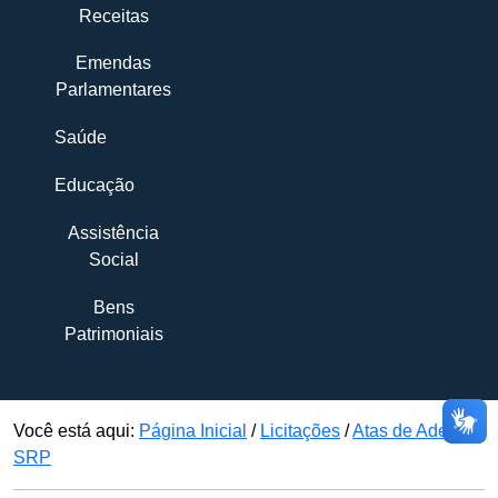
Receitas
Emendas
Parlamentares
Saúde
Educação
Assistência
Social
Bens
Patrimoniais
Você está aqui:
Página Inicial
/
Licitações
/
Atas de Adesão-
SRP