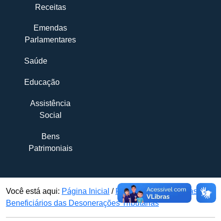
Receitas
Emendas
Parlamentares
Saúde
Educação
Assistência
Social
Bens
Patrimoniais
Você está aqui:
Página Inicial
/
Renúncias de Receitas
/
Beneficiários das Desonerações Tributárias