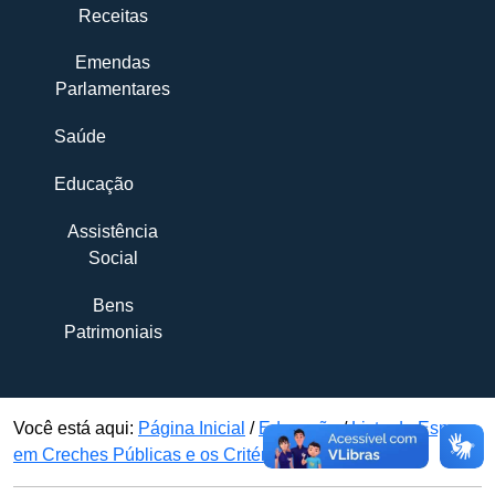
Receitas
Emendas
Parlamentares
Saúde
Educação
Assistência
Social
Bens
Patrimoniais
Você está aqui:
Página Inicial
/
Educação
/
Lista de Espera
em Creches Públicas e os Critérios de Priorização