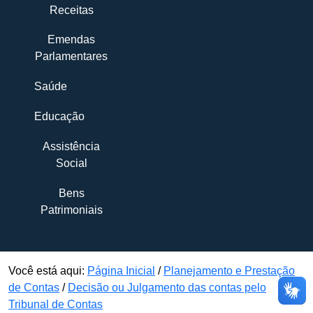
Receitas
Emendas
Parlamentares
Saúde
Educação
Assistência
Social
Bens
Patrimoniais
Você está aqui:
Página Inicial
/
Planejamento e Prestação
de Contas
/
Decisão ou Julgamento das contas pelo
Tribunal de Contas