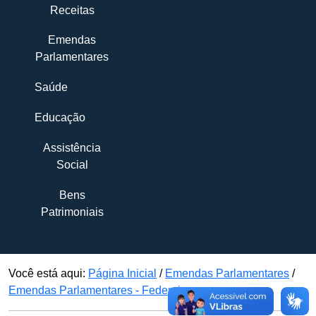
Receitas
Emendas
Parlamentares
Saúde
Educação
Assistência
Social
Bens
Patrimoniais
Você está aqui:
Página Inicial
/
Emendas Parlamentares
/
Emendas Parlamentares - Federais