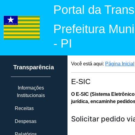
Portal da Tran
Prefeitura Mun
- PI
Você está aqui:
Página Inicial
Transparência
E-SIC
Informações
O E-SIC (Sistema Eletrônico
Institucionais
jurídica, encaminhe pedido
Receitas
Despesas
Relatórios