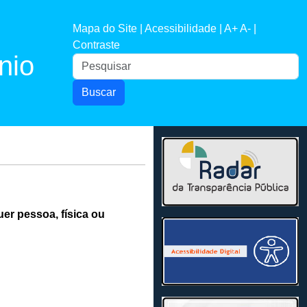
Mapa do Site |
Acessibilidade |
A+
A- |
Contraste
nio
Buscar
er pessoa, física ou