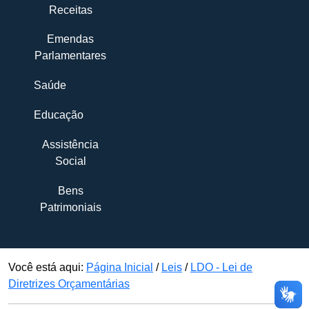
Receitas
Emendas
Parlamentares
Saúde
Educação
Assistência
Social
Bens
Patrimoniais
Você está aqui:
Página Inicial
/
Leis
/
LDO - Lei de
Diretrizes Orçamentárias