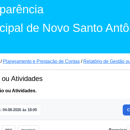
sparência
icipal de Novo Santo Antô
/
Planejamento e Prestação de Contas
/
Relatório de Gestão o
 ou Atividades
ão ou Atividades.