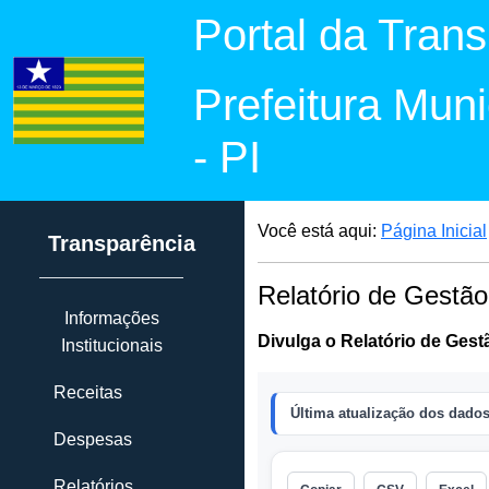
Portal da Tran
Prefeitura Mun
- PI
Você está aqui:
Página Inicial
Transparência
Relatório de Gestão
Informações
Divulga o Relatório de Gest
Institucionais
Receitas
Despesas
Relatórios