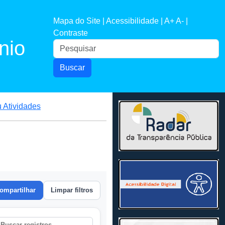
Mapa do Site |
Acessibilidade |
A+
A- |
Contraste
nio
Buscar
u Atividades