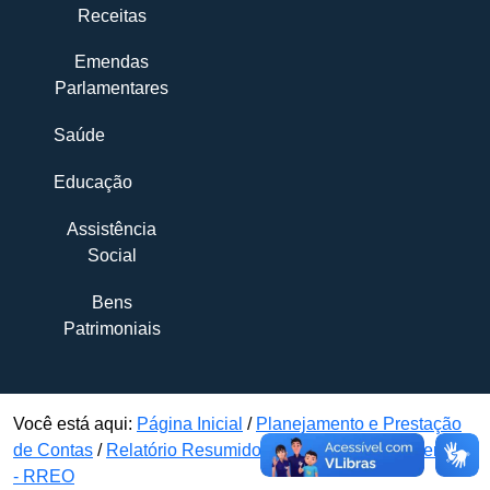
Receitas
Emendas
Parlamentares
Saúde
Educação
Assistência
Social
Bens
Patrimoniais
Você está aqui:
Página Inicial
/
Planejamento e Prestação
de Contas
/
Relatório Resumido da Execução Orçamentária
- RREO