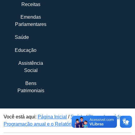
Receitas
Emendas
Parlamentares
Saúde
Educação
Assistência
Social
Bens
Patrimoniais
Você está aqui:
Página Inicial
/
Saúde
/
Plano de saúde, a
Programação anual e o Relatório de Gestão