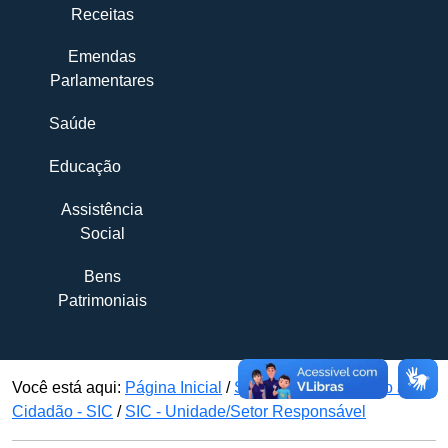
Receitas
Emendas
Parlamentares
Saúde
Educação
Assistência
Social
Bens
Patrimoniais
Você está aqui:
Página Inicial
/
Serviço de Informação ao
Cidadão - SIC
/
SIC - Unidade/Setor Responsável